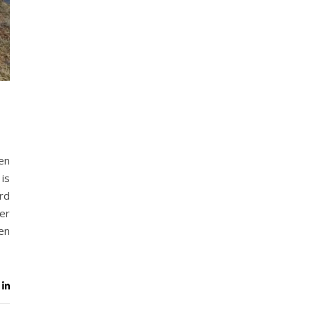
en
is
rd
er
en