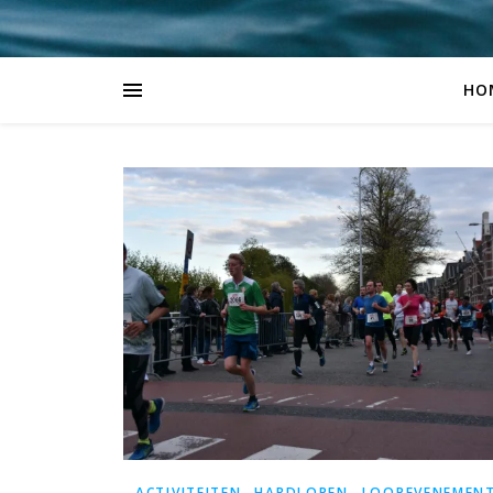
HO
,
,
ACTIVITEITEN
HARDLOPEN
LOOPEVENEMEN